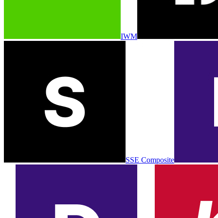
IWM
SSE Composite