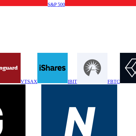
S&P 500
VTSAX
IBIT
FBTC