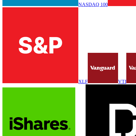
NASDAQ 100
XLF
VTI