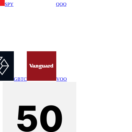
SPY
QQQ
GBTC
VOO