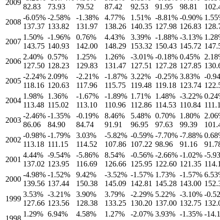
2009
82.83
73.93
79.52
87.42
92.53
91.95
98.81
102.
-6.05
%
-2.58
%
-1.38
%
4.77
%
1.51
%
-8.81
%
-0.90
%
1.55
2008
137.37
133.82
131.97
138.26
140.35
127.98
126.83
128.
1.50
%
-1.96
%
0.76
%
4.43
%
3.39
%
-1.88
%
-3.13
%
1.28
2007
143.75
140.93
142.00
148.29
153.32
150.43
145.72
147.
2.40
%
0.57
%
1.25
%
1.26
%
-3.01
%
-0.18
%
0.45
%
2.18
2006
127.50
128.23
129.83
131.47
127.51
127.28
127.85
130.
-2.24
%
2.09
%
-2.21
%
-1.87
%
3.22
%
-0.25
%
3.83
%
-0.9
2005
118.16
120.63
117.96
115.75
119.48
119.18
123.74
122.
1.98
%
1.36
%
-1.67
%
-1.89
%
1.71
%
1.48
%
-3.22
%
0.24
2004
113.48
115.02
113.10
110.96
112.86
114.53
110.84
111.
-2.46
%
-1.35
%
-0.19
%
8.46
%
5.48
%
0.70
%
1.80
%
2.06
2003
86.06
84.90
84.74
91.91
96.95
97.63
99.39
101.
-0.98
%
-1.79
%
3.03
%
-5.82
%
-0.59
%
-7.70
%
-7.88
%
0.68
2002
113.18
111.15
114.52
107.86
107.22
98.96
91.16
91.7
4.44
%
-9.54
%
-5.86
%
8.54
%
-0.56
%
-2.66
%
-1.02
%
-5.9
2001
137.02
123.95
116.69
126.66
125.95
122.60
121.35
114.
-4.98
%
-1.52
%
9.42
%
-3.52
%
-1.57
%
1.73
%
-1.57
%
6.53
2000
139.56
137.44
150.38
145.09
142.81
145.28
143.00
152.
3.53
%
-3.21
%
3.90
%
3.79
%
-2.29
%
5.22
%
-3.10
%
-0.5
1999
127.66
123.56
128.38
133.25
130.20
137.00
132.75
132.
1.29
%
6.94
%
4.58
%
1.27
%
-2.07
%
3.93
%
-1.35
%
-14.
1998