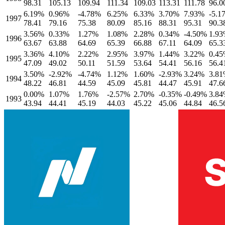
98.31
105.13
109.94
111.34
109.03
113.31
111.78
96.0
6.19
%
0.96
%
-4.78
%
6.25
%
6.33
%
3.70
%
7.93
%
-5.1
1997
78.41
79.16
75.38
80.09
85.16
88.31
95.31
90.3
3.56
%
0.33
%
1.27
%
1.08
%
2.28
%
0.34
%
-4.50
%
1.93
1996
63.67
63.88
64.69
65.39
66.88
67.11
64.09
65.3
3.36
%
4.10
%
2.22
%
2.95
%
3.97
%
1.44
%
3.22
%
0.45
1995
47.09
49.02
50.11
51.59
53.64
54.41
56.16
56.4
3.50
%
-2.92
%
-4.74
%
1.12
%
1.60
%
-2.93
%
3.24
%
3.81
1994
48.22
46.81
44.59
45.09
45.81
44.47
45.91
47.6
0.00
%
1.07
%
1.76
%
-2.57
%
2.70
%
-0.35
%
-0.49
%
3.84
1993
43.94
44.41
45.19
44.03
45.22
45.06
44.84
46.5