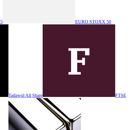
25
EURO STOXX 50
Tadawul All Share
FTSE