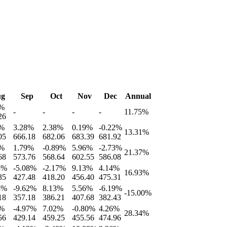
g
Sep
Oct
Nov
Dec
Annual
%
-
-
-
-
11.75
%
26
%
3.28
%
2.38
%
0.19
%
-0.22
%
13.31
%
05
666.18
682.06
683.39
681.92
%
1.79
%
-0.89
%
5.96
%
-2.73
%
21.37
%
68
573.76
568.64
602.55
586.08
3
%
-5.08
%
-2.17
%
9.13
%
4.14
%
16.93
%
35
427.48
418.20
456.40
475.31
8
%
-9.62
%
8.13
%
5.56
%
-6.19
%
-15.00
%
18
357.18
386.21
407.68
382.43
%
-4.97
%
7.02
%
-0.80
%
4.26
%
28.34
%
56
429.14
459.25
455.56
474.96