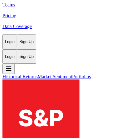
Teams
Pricing
Data Coverage
Login
Sign Up
Login
Sign Up
Historical Returns
Market Sentiment
Portfolios