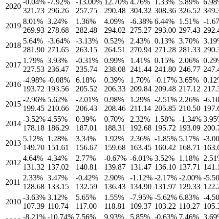
-0.04
%
-7.92
%
-13.00
%
12.70
%
4.76
%
1.33
%
5.89
%
6.98
2020
321.73
296.26
257.75
290.48
304.32
308.36
326.52
349.
8.01
%
3.24
%
1.36
%
4.09
%
-6.38
%
6.44
%
1.51
%
-1.6
2019
269.93
278.68
282.48
294.02
275.27
293.00
297.43
292.
5.64
%
-3.64
%
-3.13
%
0.52
%
2.43
%
0.13
%
3.70
%
3.19
2018
281.90
271.65
263.15
264.51
270.94
271.28
281.33
290.
1.79
%
3.93
%
-0.31
%
0.99
%
1.41
%
0.15
%
2.06
%
0.29
2017
227.53
236.47
235.74
238.08
241.44
241.80
246.77
247.
-4.98
%
-0.08
%
6.18
%
0.39
%
1.70
%
-0.17
%
3.65
%
0.12
2016
193.72
193.56
205.52
206.33
209.84
209.48
217.12
217.
-2.96
%
5.62
%
-2.01
%
0.98
%
1.29
%
-2.51
%
2.26
%
-6.1
2015
199.45
210.66
206.43
208.46
211.14
205.85
210.50
197.
-3.52
%
4.55
%
0.39
%
0.70
%
2.32
%
1.58
%
-1.34
%
3.95
2014
178.18
186.29
187.01
188.31
192.68
195.72
193.09
200.
5.12
%
1.28
%
3.34
%
1.92
%
2.36
%
-1.85
%
5.17
%
-3.0
2013
149.70
151.61
156.67
159.68
163.45
160.42
168.71
163.
4.64
%
4.34
%
2.77
%
-0.67
%
-6.01
%
3.52
%
1.18
%
2.51
2012
131.32
137.02
140.81
139.87
131.47
136.10
137.71
141.
2.33
%
3.47
%
-0.42
%
2.90
%
-1.12
%
-2.17
%
-2.00
%
-5.5
2011
128.68
133.15
132.59
136.43
134.90
131.97
129.33
122.
-3.63
%
3.12
%
5.65
%
1.55
%
-7.95
%
-5.62
%
6.83
%
-4.5
2010
107.39
110.74
117.00
118.81
109.37
103.22
110.27
105.
-8.21
%
-10.74
%
7.56
%
9.93
%
5.85
%
-0.63
%
7.46
%
3.69