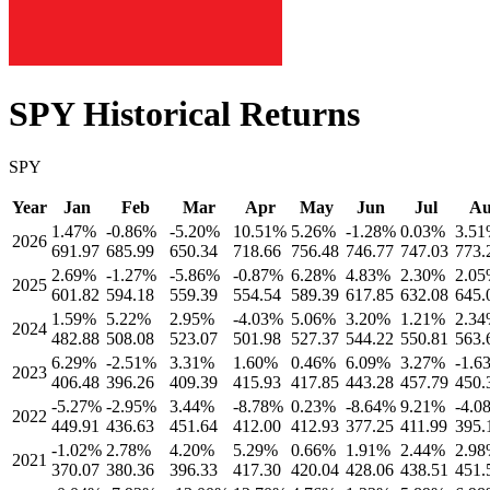
SPY
Historical Returns
SPY
Year
Jan
Feb
Mar
Apr
May
Jun
Jul
Au
1.47
%
-0.86
%
-5.20
%
10.51
%
5.26
%
-1.28
%
0.03
%
3.51
2026
691.97
685.99
650.34
718.66
756.48
746.77
747.03
773.
2.69
%
-1.27
%
-5.86
%
-0.87
%
6.28
%
4.83
%
2.30
%
2.05
2025
601.82
594.18
559.39
554.54
589.39
617.85
632.08
645.
1.59
%
5.22
%
2.95
%
-4.03
%
5.06
%
3.20
%
1.21
%
2.34
2024
482.88
508.08
523.07
501.98
527.37
544.22
550.81
563.
6.29
%
-2.51
%
3.31
%
1.60
%
0.46
%
6.09
%
3.27
%
-1.6
2023
406.48
396.26
409.39
415.93
417.85
443.28
457.79
450.
-5.27
%
-2.95
%
3.44
%
-8.78
%
0.23
%
-8.64
%
9.21
%
-4.0
2022
449.91
436.63
451.64
412.00
412.93
377.25
411.99
395.
-1.02
%
2.78
%
4.20
%
5.29
%
0.66
%
1.91
%
2.44
%
2.98
2021
370.07
380.36
396.33
417.30
420.04
428.06
438.51
451.