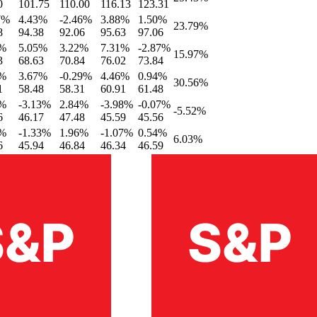
0
101.75
110.00
116.13
123.31
7
%
4.43
%
-2.46
%
3.88
%
1.50
%
23.79
%
8
94.38
92.06
95.63
97.06
%
5.05
%
3.22
%
7.31
%
-2.87
%
15.97
%
3
68.63
70.84
76.02
73.84
%
3.67
%
-0.29
%
4.46
%
0.94
%
30.56
%
1
58.48
58.31
60.91
61.48
%
-3.13
%
2.84
%
-3.98
%
-0.07
%
-5.52
%
6
46.17
47.48
45.59
45.56
%
-1.33
%
1.96
%
-1.07
%
0.54
%
6.03
%
6
45.94
46.84
46.34
46.59