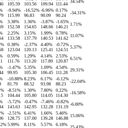
34.54
%
46
105.59
103.56
109.94
111.44
%
-9.94
%
-16.52
%
-6.96
%
0.17
%
-34.31
%
79
115.99
96.83
90.09
90.24
%
3.38
%
1.36
%
-3.87
%
-1.65
%
1.71
%
59
152.58
154.65
148.66
146.21
%
2.25
%
3.15
%
1.99
%
0.78
%
11.07
%
64
133.58
137.79
140.53
141.62
4
%
0.38
%
-2.37
%
4.40
%
-0.72
%
5.37
%
58
123.04
120.13
125.41
124.51
%
0.59
%
1.29
%
4.14
%
2.53
%
6.51
%
11
111.76
113.20
117.89
120.87
%
-1.47
%
5.35
%
1.09
%
4.54
%
29.31
%
44
99.95
105.30
106.45
111.28
%
-10.88
%
8.23
%
6.17
%
-6.12
%
-22.04
%
8
81.79
88.52
93.98
88.23
3
%
-8.51
%
1.30
%
7.80
%
0.22
%
-16.58
%
15
104.44
105.80
114.05
114.30
%
-5.72
%
-0.47
%
-7.46
%
-0.82
%
-6.00
%
34
143.63
142.95
132.28
131.19
2
%
-2.51
%
6.41
%
1.66
%
5.46
%
15.06
%
06
128.75
137.00
139.28
146.88
12
%
5.99
%
8.11
%
5.57
%
6.18
%
25.43
%