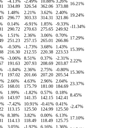
%
-4.13
%
-2.49
%
10.88
%
3.26
%
16.21
%
31
334.89
326.54
362.06
373.88
7
%
1.48
%
2.21
%
3.62
%
2.40
%
19.24
%
45
296.77
303.33
314.31
321.86
%
0.14
%
-6.91
%
1.85
%
-9.33
%
-11.34
%
31
290.72
270.63
275.65
249.92
%
1.51
%
2.36
%
3.06
%
0.70
%
17.29
%
49
251.23
257.15
265.01
266.86
%
-0.50
%
-1.73
%
3.68
%
1.43
%
15.39
%
38
216.30
212.55
220.38
223.53
0
%
-3.06
%
8.51
%
0.37
%
-2.31
%
2.22
%
67
191.63
207.93
208.69
203.87
%
-1.84
%
2.36
%
2.75
%
-0.80
%
15.36
%
71
197.02
201.66
207.20
205.54
0
%
2.66
%
4.63
%
2.96
%
2.04
%
23.37
%
65
168.01
175.79
181.00
184.69
%
1.99
%
-1.82
%
0.57
%
0.18
%
8.45
%
16
143.97
141.35
142.15
142.41
0
%
-7.42
%
10.91
%
-0.41
%
0.41
%
-2.47
%
22
113.15
125.50
124.99
125.50
0
%
8.38
%
3.82
%
0.00
%
6.13
%
17.10
%
31
114.13
118.49
118.49
125.75
%
3.05
%
-1.92
%
6.16
%
1.36
%