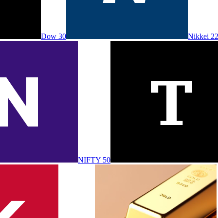
Dow 30
Nikkei 2
NIFTY 50