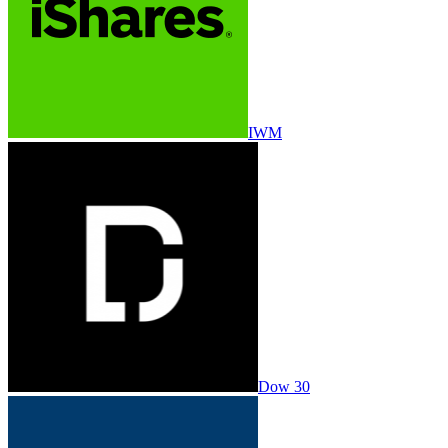
IWM
Dow 30