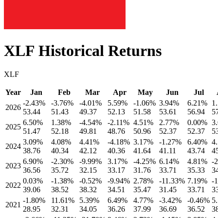
XLF
Historical Returns
XLF
Year
Jan
Feb
Mar
Apr
May
Jun
Jul
-2.43
%
-3.76
%
-4.01
%
5.59
%
-1.06
%
3.94
%
6.21
%
1
2026
53.44
51.43
49.37
52.13
51.58
53.61
56.94
5
6.50
%
1.38
%
-4.54
%
-2.11
%
4.51
%
2.77
%
0.00
%
3
2025
51.47
52.18
49.81
48.76
50.96
52.37
52.37
5
3.09
%
4.08
%
4.41
%
-4.18
%
3.17
%
-1.27
%
6.40
%
4
2024
38.76
40.34
42.12
40.36
41.64
41.11
43.74
4
6.90
%
-2.30
%
-9.99
%
3.17
%
-4.25
%
6.14
%
4.81
%
-
2023
36.56
35.72
32.15
33.17
31.76
33.71
35.33
3
0.03
%
-1.38
%
-0.52
%
-9.94
%
2.78
%
-11.33
%
7.19
%
-
2022
39.06
38.52
38.32
34.51
35.47
31.45
33.71
3
-1.80
%
11.61
%
5.39
%
6.49
%
4.77
%
-3.42
%
-0.46
%
5
2021
28.95
32.31
34.05
36.26
37.99
36.69
36.52
3