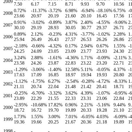
2009
7.50
6.17
7.15
8.71
9.93
9.70
10.56
1
0.72
%
-11.37
%
-3.72
%
6.98
%
-6.94
%
-18.16
%
6.75
%
-
2008
23.66
20.97
20.19
21.60
20.10
16.45
17.56
1
0.91
%
-3.02
%
-0.89
%
3.87
%
2.40
%
-4.55
%
-9.06
%
2
2007
30.10
29.19
28.93
30.05
30.77
29.37
26.71
2
0.89
%
2.12
%
-0.23
%
4.31
%
-3.77
%
-1.02
%
2.28
%
1
2006
25.94
26.49
26.43
27.57
26.53
26.26
26.86
2
-2.18
%
-0.66
%
-4.32
%
0.17
%
2.94
%
0.67
%
1.55
%
-
2005
24.25
24.09
23.05
23.09
23.77
23.93
24.30
2
3.24
%
2.88
%
-1.61
%
-4.36
%
1.71
%
-0.09
%
-2.11
%
3
2004
23.58
24.26
23.87
22.83
23.22
23.20
22.71
2
-1.29
%
-3.06
%
-1.40
%
12.58
%
5.11
%
-0.05
%
4.37
%
-
2003
17.63
17.09
16.85
18.97
19.94
19.93
20.80
2
-1.12
%
-1.75
%
6.27
%
-2.54
%
-0.28
%
-4.72
%
-8.33
%
1
2002
21.11
20.74
22.04
21.48
21.42
20.41
18.71
1
-0.25
%
-6.70
%
-3.32
%
3.62
%
4.39
%
-1.07
%
-0.95
%
-
2001
23.89
22.29
21.55
22.33
23.31
23.06
22.84
2
-2.95
%
-10.68
%
17.82
%
0.96
%
2.21
%
-5.16
%
9.44
%
9
2000
18.72
16.72
19.70
19.89
20.33
19.28
21.10
2
1.73
%
1.55
%
3.00
%
7.01
%
-6.05
%
4.03
%
-6.09
%
-
1999
19.36
19.66
20.25
21.67
20.36
21.18
19.89
1
1998
-
-
-
-
-
-
-
-