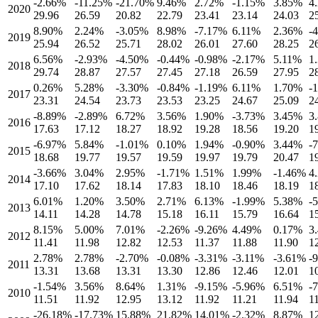
-2.66
%
-11.25
%
-21.70
%
9.46
%
2.72
%
-1.15
%
3.85
%
4
2020
29.96
26.59
20.82
22.79
23.41
23.14
24.03
2
8.90
%
2.24
%
-3.05
%
8.98
%
-7.17
%
6.11
%
2.36
%
-
2019
25.94
26.52
25.71
28.02
26.01
27.60
28.25
2
6.56
%
-2.93
%
-4.50
%
-0.44
%
-0.98
%
-2.17
%
5.11
%
1
2018
29.74
28.87
27.57
27.45
27.18
26.59
27.95
2
0.26
%
5.28
%
-3.30
%
-0.84
%
-1.19
%
6.11
%
1.70
%
-
2017
23.31
24.54
23.73
23.53
23.25
24.67
25.09
2
-8.89
%
-2.89
%
6.72
%
3.56
%
1.90
%
-3.73
%
3.45
%
3
2016
17.63
17.12
18.27
18.92
19.28
18.56
19.20
1
-6.97
%
5.84
%
-1.01
%
0.10
%
1.94
%
-0.90
%
3.44
%
-
2015
18.68
19.77
19.57
19.59
19.97
19.79
20.47
1
-3.66
%
3.04
%
2.95
%
-1.71
%
1.51
%
1.99
%
-1.46
%
4
2014
17.10
17.62
18.14
17.83
18.10
18.46
18.19
1
6.01
%
1.20
%
3.50
%
2.71
%
6.13
%
-1.99
%
5.38
%
-
2013
14.11
14.28
14.78
15.18
16.11
15.79
16.64
1
8.15
%
5.00
%
7.01
%
-2.26
%
-9.26
%
4.49
%
0.17
%
3
2012
11.41
11.98
12.82
12.53
11.37
11.88
11.90
1
2.78
%
2.78
%
-2.70
%
-0.08
%
-3.31
%
-3.11
%
-3.61
%
-
2011
13.31
13.68
13.31
13.30
12.86
12.46
12.01
1
-1.54
%
3.56
%
8.64
%
1.31
%
-9.15
%
-5.96
%
6.51
%
-
2010
11.51
11.92
12.95
13.12
11.92
11.21
11.94
1
-26.18
%
-17.73
%
15.88
%
21.82
%
14.01
%
-2.32
%
8.87
%
1