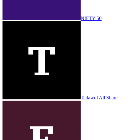
NIFTY 50
Tadawul All Share