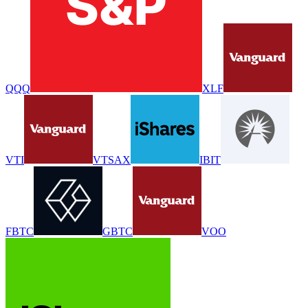
QQQ
XLF
VTI
VTSAX
IBIT
FBTC
GBTC
VOO